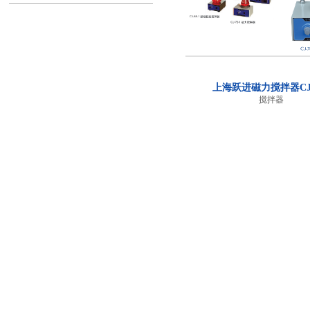
上海跃进磁力搅拌器CJ-
搅拌器